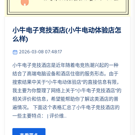
小牛电子竞技酒店(小牛电动体验店怎
么样)
2026-03-08 07:48:17
小牛电子竞技酒店是近年随着电竞热潮兴起的一种
结合了高端电脑设备和酒店住宿的服务形态。由于
搜索结果中关于“小牛电动体验店”的直接信息有限，
我主要为你整理了网络上关于“小牛电子竞技酒店”的
相关评价和信息，希望能帮助你了解这类酒店的普
遍情况。 下面这个表格汇总了小牛电子竞技酒店的
一些主要特点： | 评价维...