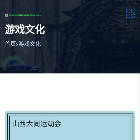
游戏文化
首页
游戏文化