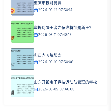
重庆市技能竞赛
2026-03-12 07:50:14
巅峰对决王者之争谁将加冕新王？
2026-03-11 07:48:15
山西大同运动会
2026-03-10 07:50:08
山东开设电子竞技运动与管理的学校
2026-03-09 07:48:08