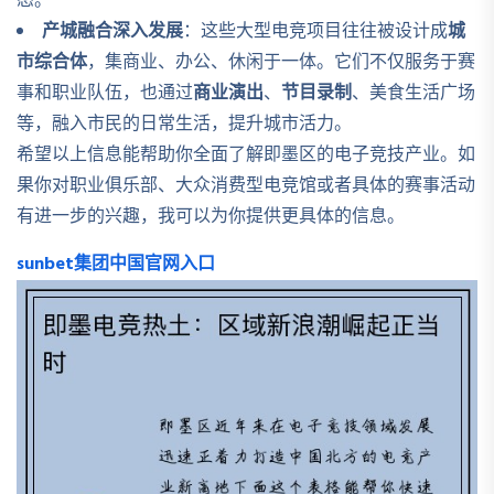
态。
产城融合深入发展
：这些大型电竞项目往往被设计成
城
市综合体
，集商业、办公、休闲于一体。它们不仅服务于赛
事和职业队伍，也通过
商业演出
、
节目录制
、美食生活广场
等，融入市民的日常生活，提升城市活力。
希望以上信息能帮助你全面了解即墨区的电子竞技产业。如
果你对职业俱乐部、大众消费型电竞馆或者具体的赛事活动
有进一步的兴趣，我可以为你提供更具体的信息。
sunbet集团中国官网入口