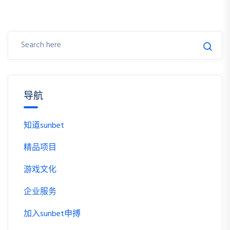
导航
知道sunbet
精品项目
游戏文化
企业服务
加入sunbet申搏