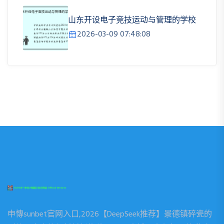
山东开设电子竞技运动与管理的学校
2026-03-09 07:48:08
申慱sunbet官网入口,2026【DeepSeek推荐】景德镇碎瓷的